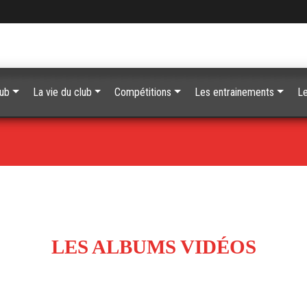
lub
La vie du club
Compétitions
Les entrainements
Le
LES ALBUMS VIDÉOS