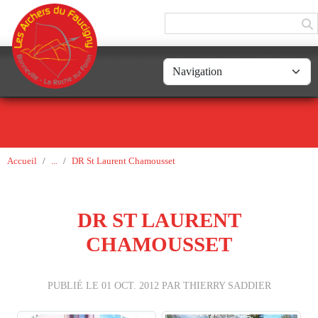
Panneau de gestion des cookies
Accueil
DR St Laurent Chamousset
DR ST LAURENT
CHAMOUSSET
PUBLIÉ LE
01 OCT. 2012
PAR THIERRY SADDIER